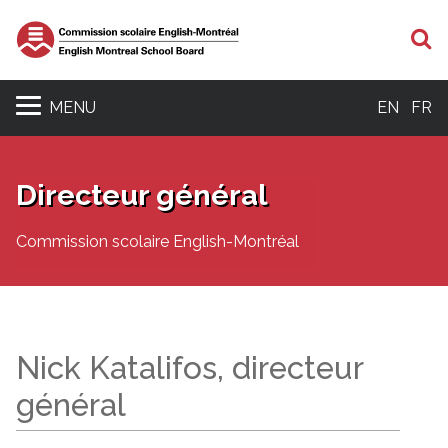
R
MENU
EN
FR
Directeur général
Commission scolaire English-Montréal
Nick Katalifos, directeur
général