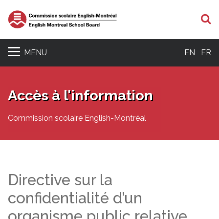
R
MENU
EN
FR
Accès à l'information
Commission scolaire English-Montréal
Directive sur la
confidentialité d’un
organisme public relative