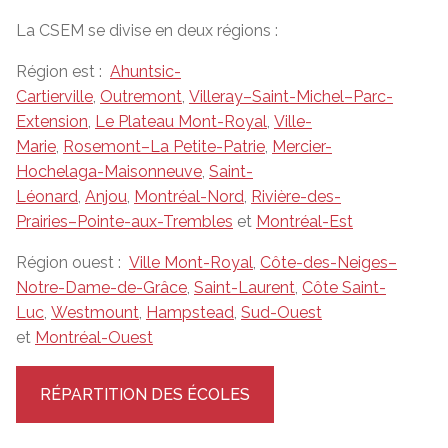
La CSEM se divise en deux régions :
Région est :
Ahuntsic-
Cartierville
,
Outremont
,
Villeray–Saint-Michel–Parc-
Extension
,
Le Plateau Mont-Royal
,
Ville-
Marie
,
Rosemont–La Petite-Patrie
,
Mercier-
Hochelaga-Maisonneuve
,
Saint-
Léonard
,
Anjou
,
Montréal-Nord
,
Rivière-des-
Prairies–Pointe-aux-Trembles
et
Montréal-Est
Région ouest :
Ville Mont-Royal
,
Côte-des-Neiges–
Notre-Dame-de-Grâce
,
Saint-Laurent
,
Côte Saint-
Luc
,
Westmount
,
Hampstead
,
Sud-Ouest
et
Montréal-Ouest
RÉPARTITION DES ÉCOLES