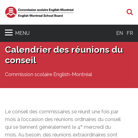
R
MENU
EN
FR
Calendrier des réunions du
conseil
Commission scolaire English-Montréal
Le conseil des commissaires se réunit une fois par
mois à l’occasion des réunions ordinaires du conseil
e
qui se tiennent généralement le 4
mercredi du
mois. Au besoin, des réunions extraordinaires sont