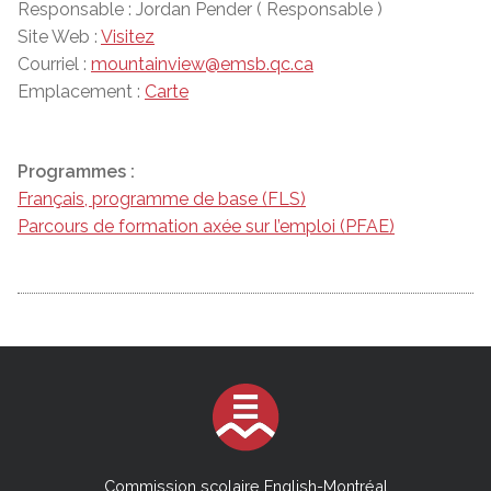
Responsable : Jordan Pender ( Responsable )
Site Web :
Visitez
Courriel :
mountainview@emsb.qc.ca
Emplacement :
Carte
Programmes :
Français, programme de base (FLS)
Parcours de formation axée sur l’emploi (PFAE)
Commission scolaire English-Montréal