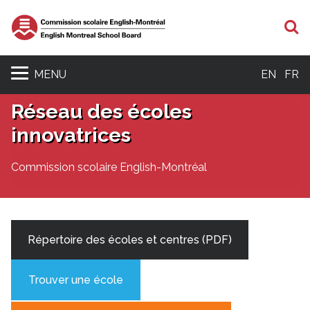
R
MENU
EN
FR
Réseau des écoles
innovatrices
Commission scolaire English-Montréal
Répertoire des écoles et centres (PDF)
Trouver une école