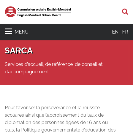
R
MENU
EN
FR
SARCA
Services d’accueil, de référence, de conseil et
d’accompagnement
Pour favoriser la persévérance et la réussite
scolaires ainsi que l’accroissement du taux de
diplomation des personnes âgées de 16 ans ou
plus, la Politique gouvernementale d’éducation des