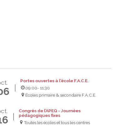
Portes ouvertes à l'école F.A.C.E.
ct.
09:00
- 11:30
06
Écoles primaire & secondaire F.A.C.E.
ct.
Congrès de l’APEQ - Journées
pédagogiques fixes
16
Toutes les écoles et tous les centres