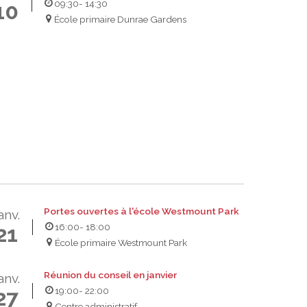
09:30
- 14:30
10
École primaire Dunrae Gardens
Portes ouvertes à l'école Westmount Park
anv.
16:00
- 18:00
21
École primaire Westmount Park
Réunion du conseil en janvier
anv.
19:00
- 22:00
27
Centre administratif