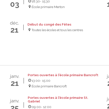
18:30
- 15:30
03
École primaire Merton
déc.
Début du congé des Fêtes
21
Toutes les écoles et tous les centres
Portes ouvertes à l'école primaire Bancroft
janv.
j
13:00
- 15:00
21
École primaire Bancroft
Portes ouvertes à l'école primaire St.
j
janv.
Gabriel
25
09:00
- 12:00