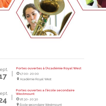
Salle à manger de l’institut culinaire Pius
Coiffure et soins esthétiques à Laurier Ma
Portes ouvertes à l’Académie Royal West
ept.
17:00
- 20:00
17
Académie Royal West
Portes ouvertes a l'école secondaire
ept.
Westmount
24
18:30
- 20:30
École secondaire Westmount