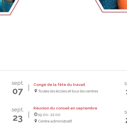
ur adultes à besoins particuliers
unions du conseil
 doués et exceptionnels
iale (PS)
ration socioprofessionnelle (SISP)
en ligne à la CSEM
ests EAFP
erte du MEQ
on en éducation générale (GEDTS)
nce de niveau de scolarité (TENS)
sept.
s
Congé de la fête du travail
07
Toutes les écoles et tous les centres
Réunion du conseil en septembre
sept.
s
19:00
- 22:00
23
Centre administratif