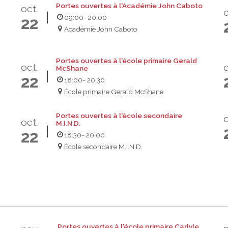
Portes ouvertes à l'Académie John Caboto
oct.
o
09:00
- 20:00
22
Académie John Caboto
Portes ouvertes à l'école primaire Gerald
oct.
o
McShane
22
18:00
- 20:30
École primaire Gerald McShane
Portes ouvertes à l'école secondaire
o
oct.
M.I.N.D.
22
18:30
- 20:00
École secondaire M.I.N.D.
Portes ouvertes à l'école primaire Carlyle