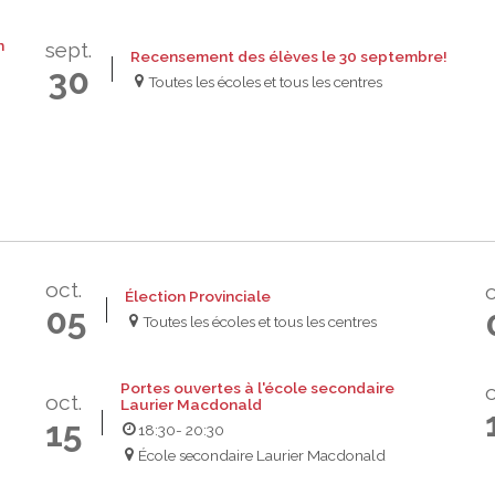
n
sept.
Recensement des élèves le 30 septembre!
30
Toutes les écoles et tous les centres
oct.
o
Élection Provinciale
05
Toutes les écoles et tous les centres
Portes ouvertes à l'école secondaire
o
oct.
Laurier Macdonald
15
18:30
- 20:30
École secondaire Laurier Macdonald