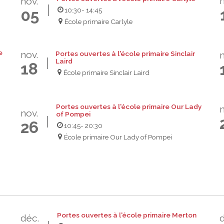
n
nov.
10:30
- 14:45
05
École primaire Carlyle
e
nov.
Portes ouvertes à l'école primaire Sinclair
n
Laird
18
École primaire Sinclair Laird
Portes ouvertes à l'école primaire Our Lady
n
nov.
of Pompei
26
10:45
- 20:30
École primaire Our Lady of Pompei
Portes ouvertes à l'école primaire Merton
déc.
d