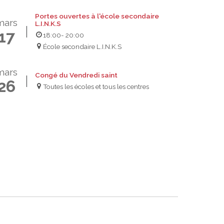
Portes ouvertes à l'école secondaire
mars
L.I.N.K.S
17
18:00
- 20:00
École secondaire L.I.N.K.S
mars
Congé du Vendredi saint
26
Toutes les écoles et tous les centres