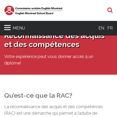
R
MENU
EN
FR
Reconnaissance des acquis
et des compétences
Votre expérience peut vous donner accès à un
diplôme!
Qu’est-
ce
que
la RAC?
La reconnaissance des acquis et des compétences
(RAC) est une démarche qui permet à l’adulte de