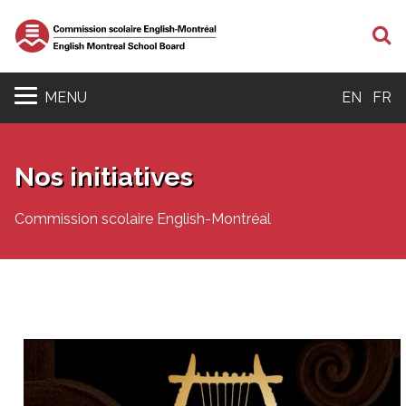
R
MENU
EN
FR
Nos initiatives
Commission scolaire English-Montréal