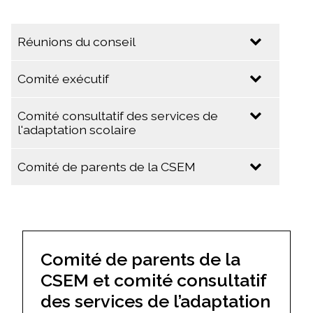
Réunions du conseil
Comité exécutif
2025-2026
19 mai 2026
Comité consultatif des services de
2025-2026
l'adaptation scolaire
11 mai 2026 (Réunion extraordinaire du
conseil)
19 mai 2026
Comité de parents de la CSEM
21 avril 2026
14 novembre 2025 (Réunion extraordinaire
du comité exécutif)
10 février 2026
30 septembre 2025
9 décembre 2025
28 août 2025
14 novembre 2025 (Réunion extraordinaire
Comité de parents de la
du conseil)
2024-2025
CSEM et comité consultatif
29 octobre 2025 (Réunion extraordinaire du
17 juin 2025
conseil)
des services de l’adaptation