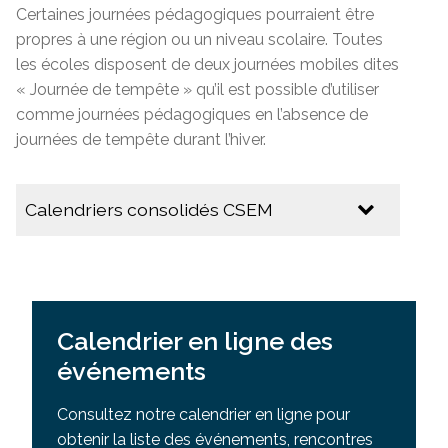
Certaines journées pédagogiques pourraient être
propres à une région ou un niveau scolaire. Toutes
les écoles disposent de deux journées mobiles dites
« Journée de tempête » qu’il est possible d’utiliser
comme journées pédagogiques en l’absence de
journées de tempête durant l’hiver.
Calendriers consolidés CSEM
2026-2027
Calendrier des dates importantes de la
CSEM
Calendrier en ligne des
Calendrier - Secteur des jeunes
événements
2025-2026
Consultez notre calendrier en ligne pour
obtenir la liste des événements, rencontres
Calendrier multiculturel